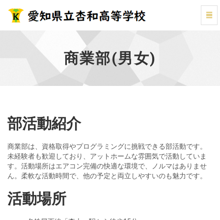
商
業
部
(男
商業部(男女)
女)
-
部活動紹介
商業部は、資格取得やプログラミングに挑戦できる部活動です。
未経験者も歓迎しており、アットホームな雰囲気で活動していま
す。活動場所はエアコン完備の快適な環境で、ノルマはありませ
ん。柔軟な活動時間で、他の予定と両立しやすいのも魅力です。
活動場所