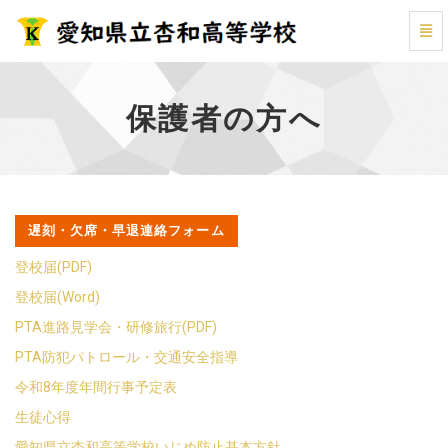
保
護
者
の
保護者の方へ
方
へ
-
遅刻・欠席・早退連絡フォーム
登校届(PDF)
登校届(Word)
PTA進路見学会・研修旅行(PDF)
PTA防犯パトロール・交通安全指導
令和8年度年間行事予定表
生徒心得
愛知県立杏和高等学校いじめ防止基本方針